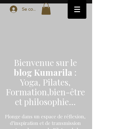
Se connecter
Bienvenue sur le
blog Kumarila
:
Yoga, Pilates,
Formation,bien-être
et philosophie...
Plonge dans un espace de réflexion,
d’inspiration et de transmission