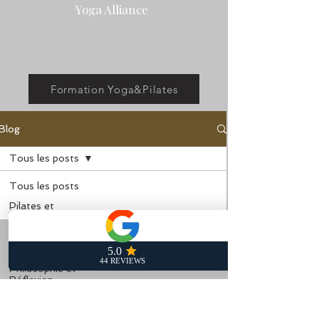
Yoga Alliance
Formation Yoga&Pilates
Blog
Tous les posts
Tous les posts
Pilates et
Mouvement
Yoga et Bien-
être
Philosophie et
Réflexion
Anatomie &
Mouvement